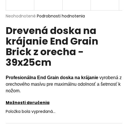
á
j
Priemerné
Neohodnotené
Podrobnosti hodnotenia
s
hodnotenie
Drevená doska na
produktu
ť
je
?
krájanie End Grain
0,0
z
Brick z orecha -
5
hviezdičiek.
39x25cm
HĽADAŤ
Profesionálna End Grain doska na krájanie
vyrobená z
orechového masívu pre maximálnu odolnosť a šetrnosť k
O
nožom.
d
Možnosti doručenia
p
o
Položka bola vypredaná…
r
ú