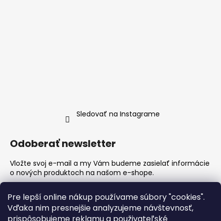
Sledovať na Instagrame
Odoberať newsletter
Vložte svoj e-mail a my Vám budeme zasielať informácie
o nových produktoch na našom e-shope.
Email
Pre lepší online nákup používame súbory "cookies".
Vďaka nim presnejšie analyzujeme návštevnosť,
Vložením e-mailu súhlasíte s
podmienkami ochrany
prispôsobujeme reklamu a použivateľské