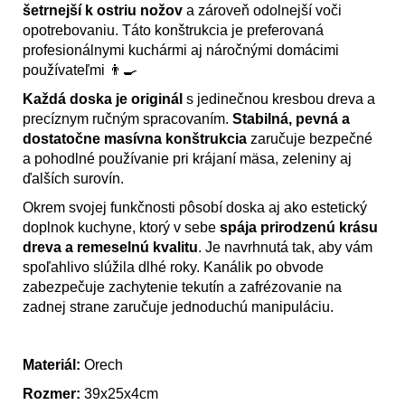
šetrnejší k ostriu nožov
a zároveň odolnejší voči
opotrebovaniu. Táto konštrukcia je preferovaná
profesionálnymi kuchármi aj náročnými domácimi
používateľmi 👨‍🍳
Každá doska je originál
s jedinečnou kresbou dreva a
precíznym ručným spracovaním.
Stabilná, pevná a
dostatočne masívna konštrukcia
zaručuje bezpečné
a pohodlné používanie pri krájaní mäsa, zeleniny aj
ďalších surovín.
Okrem svojej funkčnosti pôsobí doska aj ako estetický
doplnok kuchyne, ktorý v sebe
spája prirodzenú krásu
dreva a remeselnú kvalitu
. Je navrhnutá tak, aby vám
spoľahlivo slúžila dlhé roky. Kanálik po obvode
zabezpečuje zachytenie tekutín a zafrézovanie na
zadnej strane zaručuje jednoduchú manipuláciu.
Materiál:
Orech
Rozmer:
39x25x4cm