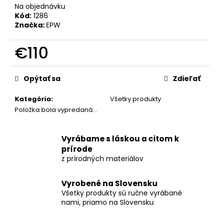
č
Na objednávku
a
Kód:
1286
m
Značka:
EPW
e
€110
STOLOVÉ
Jednotková
HODINY
cena:
Opýtať sa
Zdieľať
Z
ČEREŠŇOVÉHO
DREVA
Kategória
:
Všetky produkty
S
Položka bola vypredaná…
TEHLOVÝM
EPOXIDOM
SWEEP
MOVEMENT
Vyrábame s láskou a citom k
–
prírode
22CM
z prírodných materiálov
€88
Vyrobené na Slovensku
Všetky produkty sú ručne vyrábané
nami, priamo na Slovensku