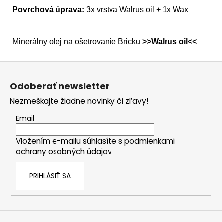
Povrchová úprava:
3x vrstva Walrus oil + 1x Wax
Minerálny olej na ošetrovanie Bricku
>>
Walrus oil<<
Z
á
Odoberať newsletter
p
Nezmeškajte žiadne novinky či zľavy!
ä
t
Email
i
Vložením e-mailu súhlasíte s
podmienkami
e
ochrany osobných údajov
PRIHLÁSIŤ SA