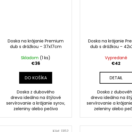
Doska na krájanie Premium
Doska na krájanie P
dub s drážkou – 37x17cm
dub s drážkou – 42
Skladom
(1 ks)
Vypredané
€36
€42
DO KOŠÍKA
DETAIL
Doska z dubového
Doska z dubové
dreva ideálna na štýlové
dreva ideálna na št
servírovanie a krájanie syrov,
servírovanie a krájanie
zeleniny alebo pečiva
zeleniny alebo peč
Kód:
1352