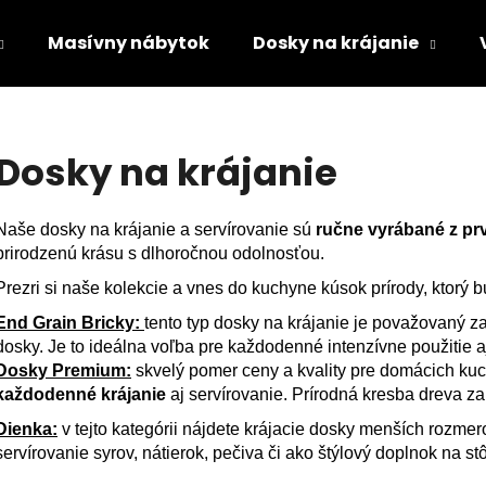
Masívny nábytok
Dosky na krájanie
Čo potrebujete nájsť?
Dosky na krájanie
HĽADAŤ
Naše dosky na krájanie a servírovanie sú
ručne vyrábané z pr
prirodzenú krásu s dlhoročnou odolnosťou.
Prezri si naše kolekcie a vnes do kuchyne kúsok prírody, ktorý b
Odporúčame
End Grain Bricky:
tento typ dosky na krájanie je považovaný z
dosky. Je to ideálna voľba pre každodenné intenzívne použitie a
Dosky Premium:
skvelý pomer ceny a kvality pre domácich kuc
každodenné krájanie
aj servírovanie. Prírodná kresba dreva za
Dienka:
v tejto kategórii nájdete krájacie dosky menších rozme
servírovanie syrov, nátierok, pečiva či ako štýlový doplnok na stô
NÁSTENNÉ HODINY Z ORECHA S
NÁSTENNÉ HODI