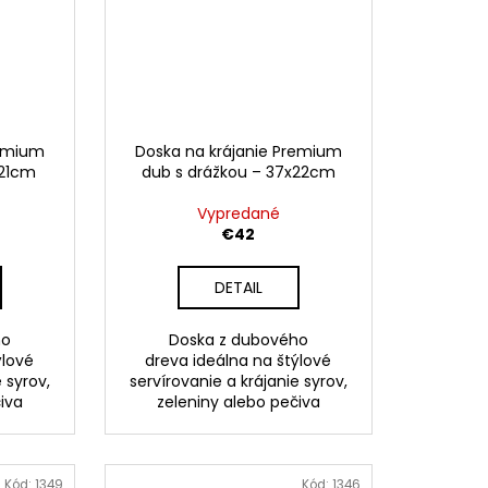
remium
Doska na krájanie Premium
x21cm
dub s drážkou – 37x22cm
Vypredané
€42
DETAIL
ho
Doska z dubového
ýlové
dreva ideálna na štýlové
 syrov,
servírovanie a krájanie syrov,
iva
zeleniny alebo pečiva
Kód:
1349
Kód:
1346