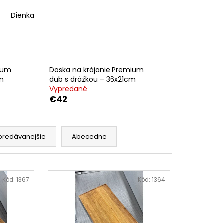
Dienka
mium
Doska na krájanie Premium
cm
dub s drážkou – 36x21cm
Vypredané
€42
predávanejšie
Abecedne
Kód:
1367
Kód:
1364