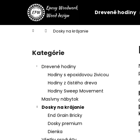
K
Prejsť
na
o
Drevené hodiny
obsah
Späť
Späť
š
do
do
í
Domov
Dosky na krájanie
k
obchodu
obchodu
B
o
Kategórie
Preskočiť
č
kategórie
n
Drevené hodiny
ý
Hodiny s epoxidovou živicou
p
Hodiny z čistého dreva
a
Hodiny Sweep Movement
n
Masívny nábytok
e
Dosky na krájanie
l
End Grain Bricky
Dosky premium
Dienka
NÁSTENNÉ HODINY Z ORECHA S
Všetky produkty