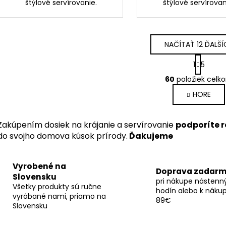
štýlové servírovanie.
štýlové servírovan
NAČÍTAŤ 12 ĎALŠÍ
S
1
5
t
O
r
60
položiek celk
v
á
HORE
l
n
k
á
o
d
Zakúpením dosiek na krájanie a servírovanie
podporíte 
v
a
a
do svojho domova kúsok prírody.
Ďakujeme
c
n
i
i
e
e
Vyrobené na
Doprava zadar
p
Slovensku
pri nákupe nástenn
r
Všetky produkty sú ručne
hodín alebo k náku
v
vyrábané nami, priamo na
89€
k
Slovensku
y