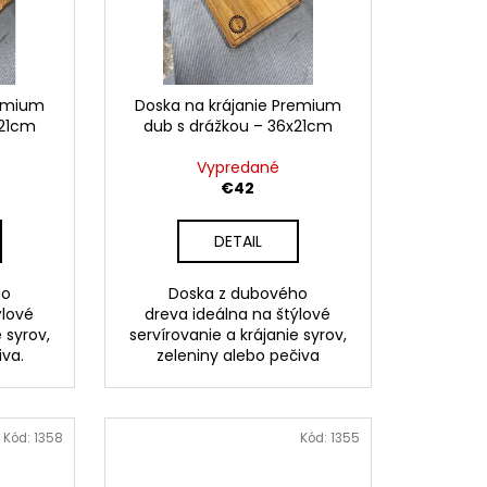
remium
Doska na krájanie Premium
x21cm
dub s drážkou – 36x21cm
Vypredané
€42
DETAIL
ho
Doska z dubového
ýlové
dreva ideálna na štýlové
 syrov,
servírovanie a krájanie syrov,
iva.
zeleniny alebo pečiva
Kód:
1358
Kód:
1355