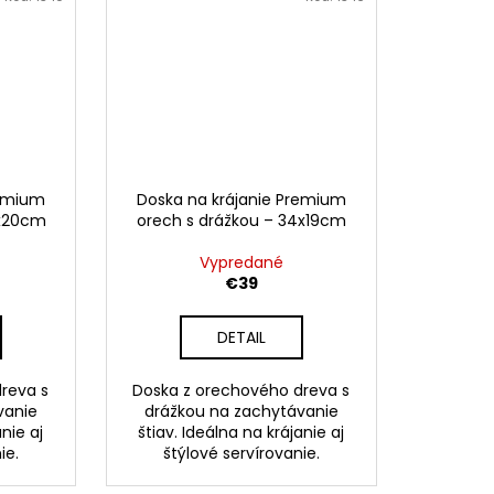
remium
Doska na krájanie Premium
9x20cm
orech s drážkou – 34x19cm
Vypredané
€39
DETAIL
reva s
Doska z orechového dreva s
vanie
drážkou na zachytávanie
anie aj
štiav. Ideálna na krájanie aj
ie.
štýlové servírovanie.