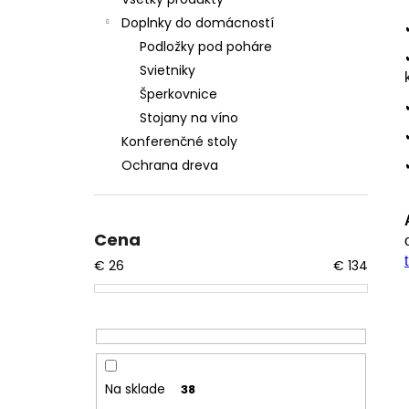
OLIVOVO ZELENÝM EPOXIDOM – 40CM
Doplnky do domácností
€167
Podložky pod poháre
Svietniky
Šperkovnice
Stojany na víno
Konferenčné stoly
Ochrana dreva
Cena
€
26
€
134
Na sklade
38