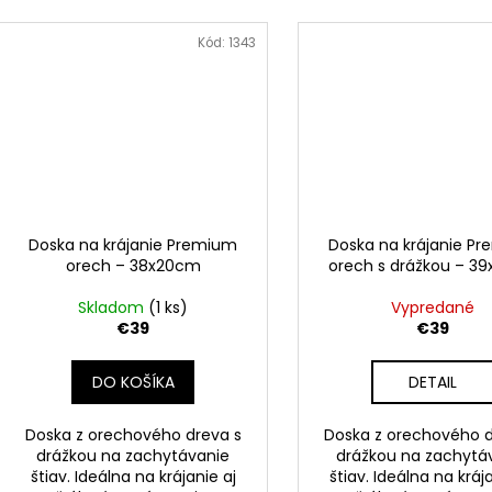
Kód:
1343
Doska na krájanie Premium
Doska na krájanie P
orech – 38x20cm
orech s drážkou – 3
Skladom
(1 ks)
Vypredané
€39
€39
DO KOŠÍKA
DETAIL
Doska z orechového dreva s
Doska z orechového d
drážkou na zachytávanie
drážkou na zachytá
štiav. Ideálna na krájanie aj
štiav. Ideálna na kráj