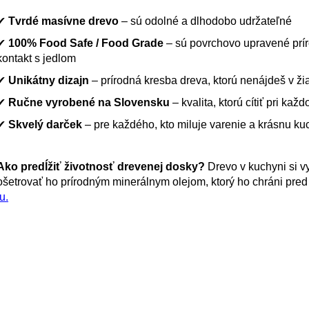
OCEĽOVO MODRÝM EPOXIDOM –
EPOXIDOM – 4
42CM
€177
✔
Tvrdé masívne drevo
– sú odolné a dlhodobo udržateľné
€177
✔
100% Food Safe / Food Grade
– sú povrchovo upravené prír
kontakt s jedlom
✔
Unikátny dizajn
– prírodná kresba dreva, ktorú nenájdeš v 
✔
Ručne vyrobené na Slovensku
– kvalita, ktorú cítiť pri kaž
✔
Skvelý darček
– pre každého, kto miluje varenie a krásnu k
Ako predĺžiť životnosť drevenej dosky?
Drevo v kuchyni si v
ošetrovať ho prírodným minerálnym olejom, ktorý ho chráni pre
tu.