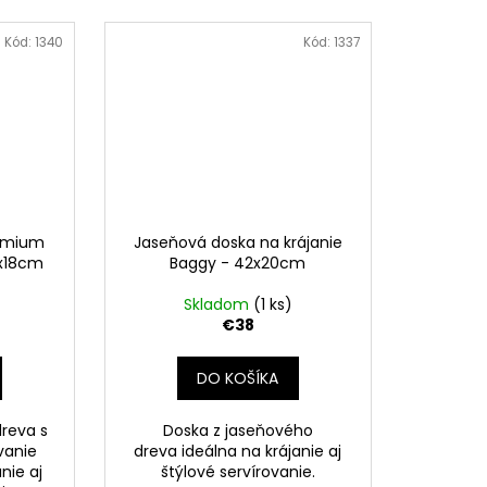
Kód:
1340
Kód:
1337
remium
Jaseňová doska na krájanie
9x18cm
Baggy - 42x20cm
Skladom
(1 ks)
€38
DO KOŠÍKA
reva s
Doska z jaseňového
vanie
dreva ideálna na krájanie aj
anie aj
štýlové servírovanie.