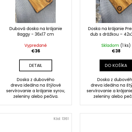
r
p
o
r
d
o
u
d
Dubová doska na krájanie
Doska na krájanie P
k
Baggy - 36x17 cm
dub s drážkou – 42
u
t
k
Vypredané
Skladom
(1 ks)
o
t
€36
€38
v
o
DETAIL
DO KOŠÍKA
v
Doska z dubového
Doska z dubové
dreva ideálna na štýlové
dreva ideálna na št
servírovanie a krájanie syrov,
servírovanie a krájanie
zeleniny alebo pečiva.
zeleniny alebo peč
Kód:
1361