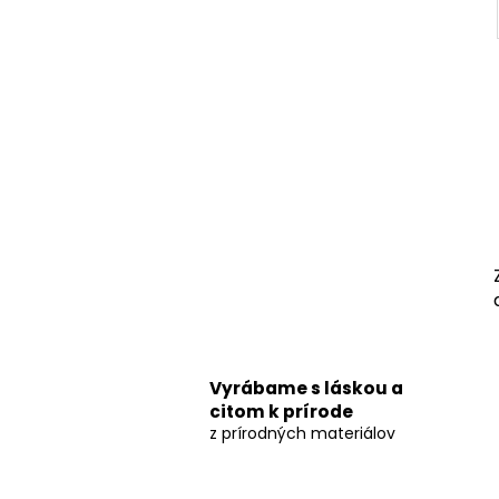
Vyrábame s láskou a
citom k prírode
z prírodných materiálov