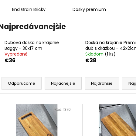
End Grain Bricky
Dosky premium
Najpredávanejšie
Dubová doska na krájanie
Doska na krájanie Pre
Baggy - 36x17 cm
dub s drážkou – 42x21
Vypredané
Skladom
(1 ks)
€36
€38
R
a
Odporúčame
Najlacnejšie
Najdrahšie
Naj
d
e
V
n
ý
Kód:
1370
i
p
e
i
p
s