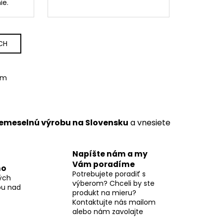
ie.
CH
om
remeselnú výrobu na Slovensku
a vnesiete
Napíšte nám a my
Vám poradíme
mo
Potrebujete poradiť s
ých
výberom? Chceli by ste
pu nad
produkt na mieru?
Kontaktujte nás mailom
alebo nám zavolajte