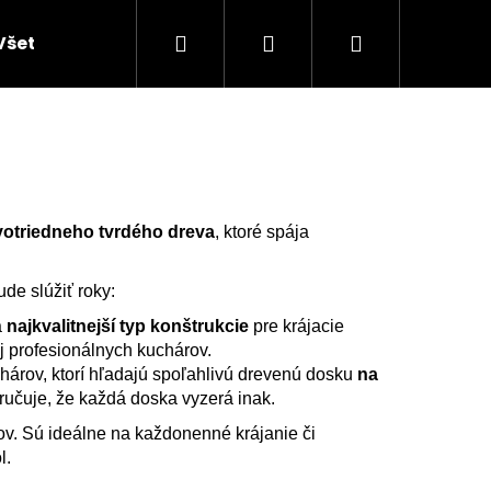
Hľadať
Prihlásenie
Nákupný
Všetky produkty
Doplnky do domácností
K
košík
votriedneho tvrdého dreva
, ktoré spája
ude slúžiť roky:
a
najkvalitnejší typ konštrukcie
pre krájacie
j profesionálnych kuchárov.
hárov, ktorí hľadajú spoľahlivú drevenú dosku
na
ručuje, že každá doska vyzerá inak.
rov. Sú ideálne na každonenné krájanie či
l.
NY Z AGÁTU SO SIVÝM