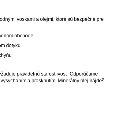
2CM
odnými voskami a olejmi, ktoré sú bezpečné pre
žiadnom obchode
dom dotyku
uchyňu
yžaduje pravidelnú starostlivosť. Odporúčame
d vysychaním a prasknutím.
Minerálny olej nájdeš