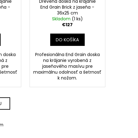
ájanie
Drevená doska na krájanie
eňa -
End Grain Brick z jaseňa -
36x25 cm
Skladom
(1 ks)
€127
DO KOŠÍKA
in doska
Profesionálna End Grain doska
ná z
na krájanie vyrobená z
 pre
jaseňového masívu pre
šetrnosť
maximálnu odolnosť a šetrnosť
k nožom.
U
om