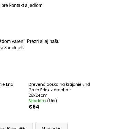
2CM
pre kontakt s jedlom
ždom varení. Prezri si aj našu
si zamiluješ
nie End
Drevená doska na krájanie End
Grain Brick z orecha -
26x24cm
Skladom
(1 ks)
€64
predávanejšie
Abecedne