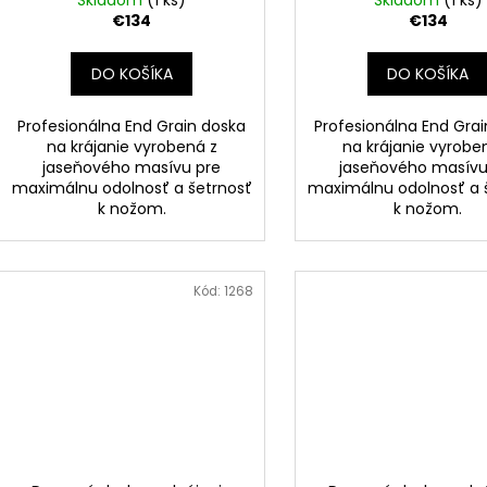
Skladom
(1 ks)
Skladom
(1 ks)
€134
€134
DO KOŠÍKA
DO KOŠÍKA
Profesionálna End Grain doska
Profesionálna End Gra
na krájanie vyrobená z
na krájanie vyrobe
jaseňového masívu pre
jaseňového masívu
maximálnu odolnosť a šetrnosť
maximálnu odolnosť a 
k nožom.
k nožom.
Kód:
1268