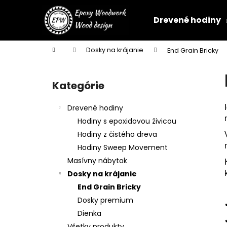
K
Prejsť
na
o
Drevené hodiny
obsah
Späť
Späť
š
do
do
í
Domov
Dosky na krájanie
End Grain Bricky
k
obchodu
obchodu
B
o
Kategórie
Preskočiť
č
kategórie
n
Drevené hodiny
ý
Hodiny s epoxidovou živicou
p
Hodiny z čistého dreva
a
Hodiny Sweep Movement
n
Masívny nábytok
e
Dosky na krájanie
l
End Grain Bricky
Dosky premium
Dienka
NÁSTENNÉ HODINY Z ORECHA S
Všetky produkty