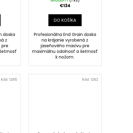
Skladom
(1 ks)
€134
DO KOŠÍKA
in doska
Profesionálna End Grain doska
ná z
na krájanie vyrobená z
 pre
jaseňového masívu pre
šetrnosť
maximálnu odolnosť a šetrnosť
k nožom.
Kód:
1265
Kód:
1262