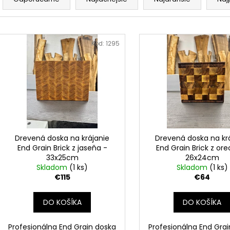
a
d
e
V
n
ý
Kód:
1295
i
p
e
i
p
s
r
p
o
r
d
o
u
d
Drevená doska na krájanie
Drevená doska na kr
k
End Grain Brick z jaseňa -
End Grain Brick z or
u
33x25cm
26x24cm
t
k
Skladom
(1 ks)
Skladom
(1 ks)
o
t
€115
€64
v
o
DO KOŠÍKA
DO KOŠÍKA
v
Profesionálna End Grain doska
Profesionálna End Gra