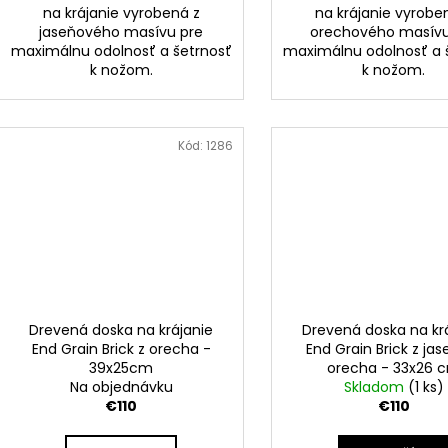
na krájanie vyrobená z
na krájanie vyrobe
jaseňového masívu pre
orechového masívu
maximálnu odolnosť a šetrnosť
maximálnu odolnosť a 
k nožom.
k nožom.
Kód:
1286
Drevená doska na krájanie
Drevená doska na kr
End Grain Brick z orecha -
End Grain Brick z ja
39x25cm
orecha - 33x26 
Na objednávku
Skladom
(1 ks)
€110
€110