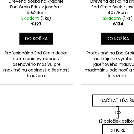
Drevená doska na krájanie
Drevená doska na kr
End Grain Brick z jaseňa -
End Grain Brick z jas
40x26cm
40x28cm
Skladom
(1 ks)
Skladom
(1 ks)
€127
€134
DO KOŠÍKA
DO KOŠÍKA
Profesionálna End Grain doska
Profesionálna End Gra
na krájanie vyrobená z
na krájanie vyrobe
jaseňového masívu pre
jaseňového masívu
maximálnu odolnosť a šetrnosť
maximálnu odolnosť a 
k nožom.
k nožom.
NAČÍTAŤ 1 ĎALŠI
S
1
2
t
O
r
13
položiek celk
v
á
HORE
l
n