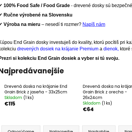
OCEĽOVO MODRÝM EPOXIDOM –
EPOXIDOM – 4
42CM
✔
100% Food Safe / Food Grade
- drevené dosky sú bezpečné 
€177
€177
✔
Ručne výrobené na Slovensku
✔
Výroba na mieru
– nesedí ti rozmer?
Napíš nám
Kúpou End Grain dosky investuješ do kvality, ktorú pocítiš pri ka
kolekciu
drevených dosiek na krájanie Premium
a
dienok,
ktoré 
Prezri si kolekciu End Grain dosiek a vyber si tú svoju.
Najpredávanejšie
Drevená doska na krájanie End
Drevená doska na krája
Grain Brick z jaseňa - 33x25cm
Grain Brick z orecha -
Skladom
(1 ks)
26x24cm
€115
Skladom
(1 ks)
€64
R
Odporúčame
Najlacnejšie
Najdrahšie
Naj