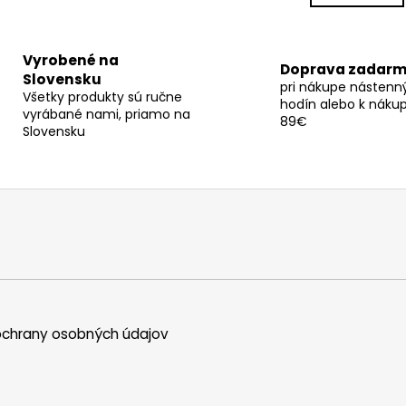
k
á
o
d
v
a
Vyrobené na
a
c
Doprava zadar
n
Slovensku
pri nákupe nástenn
i
i
Všetky produkty sú ručne
hodín alebo k náku
e
e
vyrábané nami, priamo na
89€
p
Slovensku
r
v
k
y
v
ý
p
i
s
u
chrany osobných údajov