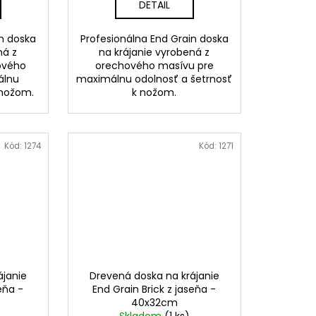
DETAIL
in doska
Profesionálna End Grain doska
ná z
na krájanie vyrobená z
ového
orechového masívu pre
álnu
maximálnu odolnosť a šetrnosť
 nožom.
k nožom.
Kód:
1274
Kód:
1271
ájanie
Drevená doska na krájanie
eňa -
End Grain Brick z jaseňa -
40x32cm