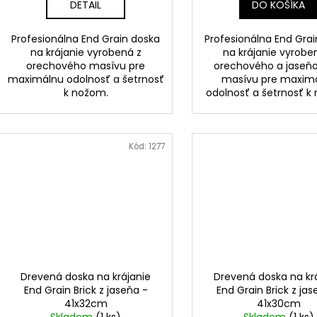
DETAIL
DO KOŠÍKA
Profesionálna End Grain doska
Profesionálna End Gra
na krájanie vyrobená z
na krájanie vyrobe
orechového masívu pre
orechového a jaseň
maximálnu odolnosť a šetrnosť
masívu pre maxim
k nožom.
odolnosť a šetrnosť k
Kód:
1277
Drevená doska na krájanie
Drevená doska na kr
End Grain Brick z jaseňa -
End Grain Brick z jas
41x32cm
41x30cm