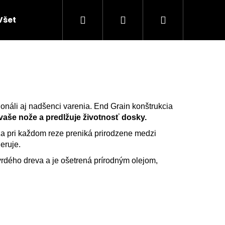
Hľadať
Prihlásenie
Nákupný
Všetky produkty
Doplnky do domácností
K
košík
sionáli aj nadšenci varenia. End Grain konštrukcia
vaše nože a predlžuje životnosť dosky.
a pri každom reze preniká prirodzene medzi
neruje.
rdého dreva a je ošetrená prírodným olejom,
NY Z AGÁTU SO SIVÝM