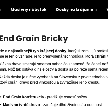
Masívny nábytok
Dosky na krájanie
Čo potrebujete nájsť?
End Grain Bricky
HĽADAŤ
Ide o
najkvalitnejší typ krájacej dosky
, ktorý si zamilujú profe
nie je len o vzhľade, je to premyslená technológia, ktorá
chráni 
Vlákna dreva smerujú smerom nahor, čo znamená, že čepeľ nož
Odporúčame
nimi. Nôž tak ostáva dlhšie ostrý a doska sa po reze sama rege
Každá doska je ručne vyrobená na Slovensku z prvotriedneho tv
ktorý chráni drevo pred vlhkosťou a zvýrazňuje jeho kresbu.
✔
End Grain konštrukcia
-
predlžuje ostrosť nožov
NÁSTENNÉ HODINY Z ORECHA S
NÁSTENNÉ HODI
✔
Masívne tvrdé drevo
-
zaručuje dlhú životnosť a odolnosť