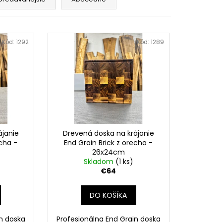
Kód:
1292
Kód:
1289
ájanie
Drevená doska na krájanie
echa -
End Grain Brick z orecha -
26x24cm
Skladom
(1 ks)
€64
DO KOŠÍKA
in doska
Profesionálna End Grain doska