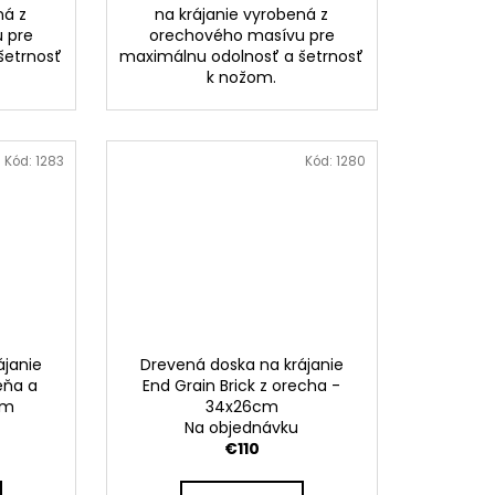
ná z
na krájanie vyrobená z
 pre
orechového masívu pre
šetrnosť
maximálnu odolnosť a šetrnosť
k nožom.
Kód:
1283
Kód:
1280
ájanie
Drevená doska na krájanie
seňa a
End Grain Brick z orecha -
cm
34x26cm
Na objednávku
€110