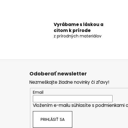
Vyrábame s láskou a
citom k prírode
z prírodných materiálov
Z
á
Odoberať newsletter
p
Nezmeškajte žiadne novinky či zľavy!
ä
t
Email
i
Vložením e-mailu súhlasíte s
podmienkami o
e
PRIHLÁSIŤ SA