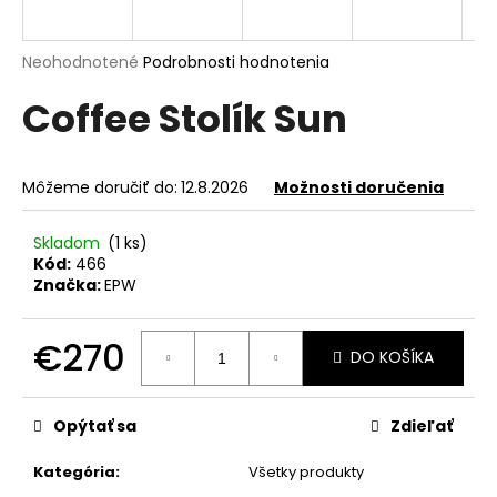
á
j
Priemerné
Neohodnotené
Podrobnosti hodnotenia
s
hodnotenie
Coffee Stolík Sun
produktu
ť
je
?
0,0
z
Môžeme doručiť do:
12.8.2026
Možnosti doručenia
5
hviezdičiek.
Skladom
(1 ks)
HĽADAŤ
Kód:
466
Značka:
EPW
€270
O
DO KOŠÍKA
d
Jednotková
p
cena:
o
Opýtať sa
Zdieľať
r
ú
Kategória
:
Všetky produkty