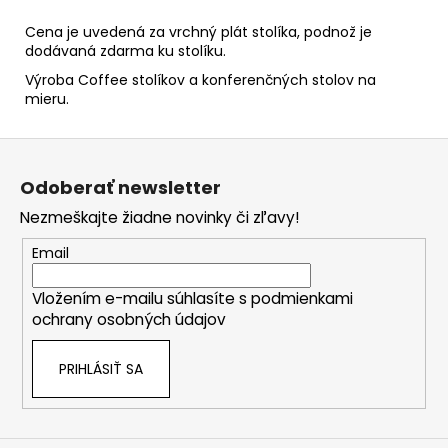
Cena je uvedená za vrchný plát stolíka, podnož je
dodávaná zdarma ku stolíku.
Výroba Coffee stolíkov a konferenčných stolov na
mieru.
Z
á
Odoberať newsletter
p
Nezmeškajte žiadne novinky či zľavy!
ä
t
Email
i
Vložením e-mailu súhlasíte s
podmienkami
e
ochrany osobných údajov
PRIHLÁSIŤ SA