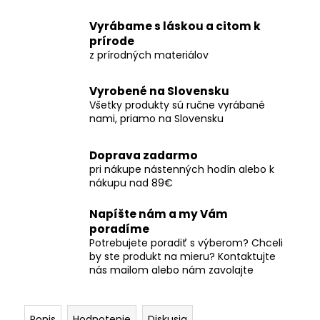
č
a
Vyrábame s láskou a citom k
m
prírode
e
z prírodných materiálov
STOLOVÉ
Vyrobené na Slovensku
HODINY
Všetky produkty sú ručne vyrábané
Z
nami, priamo na Slovensku
ČEREŠŇOVÉHO
DREVA
SO
Doprava zadarmo
ZLATÝM
pri nákupe nástenných hodín alebo k
EPOXIDOM
nákupu nad 89€
SWEEP
MOVEMENT
–
Napíšte nám a my Vám
22X22CM
poradíme
Potrebujete poradiť s výberom? Chceli
€88
by ste produkt na mieru? Kontaktujte
nás mailom alebo nám zavolajte
Popis
Hodnotenie
Diskusia