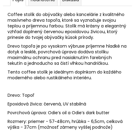
Coffee stolík do obývačky alebo kancelárie z kvalitného
masívneho dreva topoľa, ktoré sa vyznačuje svojou
teplou a príjemnou farbou. Stolík má krásny a elegantný
vzhľad doplnený červenou epoxidovou živicou, ktorý
prinesie do tvojej obývačky kúsok prírody.
Drevo topoľa je po vysokom výbruse príjemne hladké na
dotyk a lesklé, povrchová úprava dodáva stolíku
maximálnu ochranu pred nasiaknutím farebných
tekutín a jednoducho sa čistí vlhkou handričkou.
Tento coffee stolík je ideálnym doplnkom do každého
moderného alebo rustikálneho interiéru.
Drevo: Topoľ
Epoxidová živica: červená, UV stabilná
Povrchová úprava: Odie’s oil a Odie’s dark butter
Rozmery: priemer - 57~48cm, hrúbka - 6,5cm, celková
výška - 37cm (možnosť zámeny vyššej podnože)