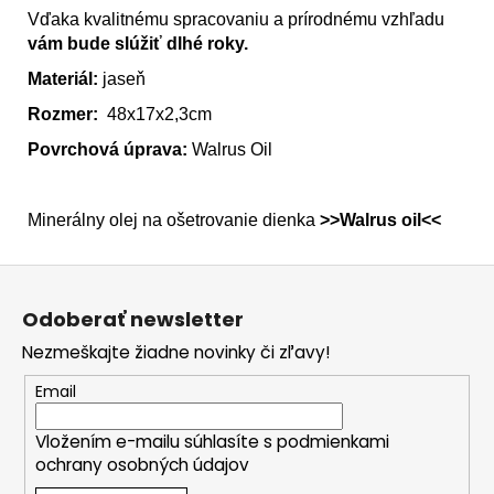
Vďaka kvalitnému spracovaniu a prírodnému vzhľadu
vám bude slúžiť dlhé roky.
Materiál:
jaseň
Rozmer:
48x17x2,3cm
Povrchová úprava:
Walrus Oil
Minerálny olej na ošetrovanie dienka
>>
Walrus oil<<
Z
á
Odoberať newsletter
p
Nezmeškajte žiadne novinky či zľavy!
ä
t
Email
i
Vložením e-mailu súhlasíte s
podmienkami
e
ochrany osobných údajov