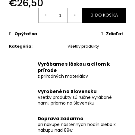
€26,50
č
a
Jednotková
m
DO KOŠÍKA
cena:
e
Opýtať sa
Zdieľať
STOLOVÉ
HODINY
Kategória
:
Všetky produkty
Z
ČEREŠŇOVÉHO
DREVA
SO
Vyrábame s láskou a citom k
ZLATÝM
prírode
EPOXIDOM
z prírodných materiálov
SWEEP
MOVEMENT
–
Vyrobené na Slovensku
22X22CM
Všetky produkty sú ručne vyrábané
€88
nami, priamo na Slovensku
Doprava zadarmo
pri nákupe nástenných hodín alebo k
nákupu nad 89€