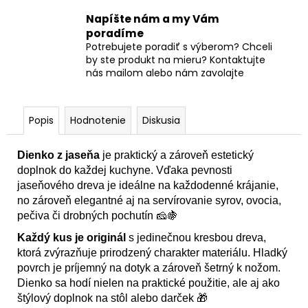
Napíšte nám a my Vám
poradíme
Potrebujete poradiť s výberom? Chceli
by ste produkt na mieru? Kontaktujte
nás mailom alebo nám zavolajte
Popis
Hodnotenie
Diskusia
Dienko z jaseňa
je praktický a zároveň estetický
doplnok do každej kuchyne. Vďaka pevnosti
jaseňového dreva je ideálne na každodenné krájanie,
no zároveň elegantné aj na servírovanie syrov, ovocia,
pečiva či drobných pochutín 🧀🍇
Každý kus je originál
s jedinečnou kresbou dreva,
ktorá zvýrazňuje prirodzený charakter materiálu. Hladký
povrch je príjemný na dotyk a zároveň šetrný k nožom.
Dienko sa hodí nielen na praktické použitie, ale aj ako
štýlový doplnok na stôl alebo darček 🎁