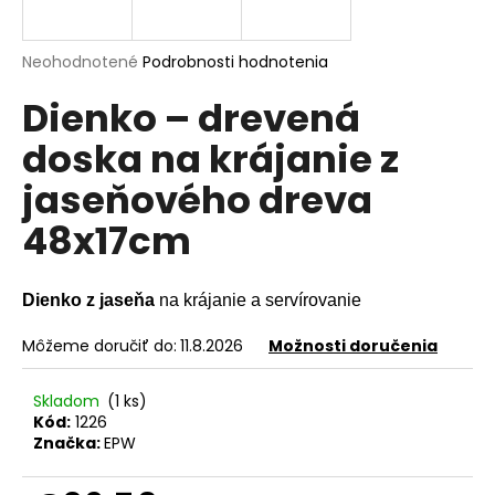
á
j
Priemerné
Neohodnotené
Podrobnosti hodnotenia
s
hodnotenie
Dienko – drevená
produktu
ť
je
?
doska na krájanie z
0,0
z
jaseňového dreva
5
hviezdičiek.
48x17cm
HĽADAŤ
Dienko z jaseňa
na krájanie a servírovanie
Môžeme doručiť do:
11.8.2026
Možnosti doručenia
O
d
p
Skladom
(1 ks)
o
Kód:
1226
Značka:
EPW
r
ú