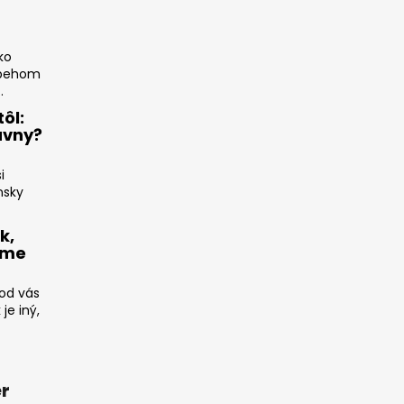
ko
íbehom
.
ôl:
ávny?
i
nsky
k,
ame
 od vás
e iný,
r