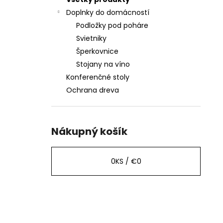
OLIVOVO ZELENÝM EPOXIDOM – 40CM
Doplnky do domácností
€167
Podložky pod poháre
Svietniky
Šperkovnice
Stojany na víno
Konferenčné stoly
Ochrana dreva
Nákupný košík
0
KS /
€0