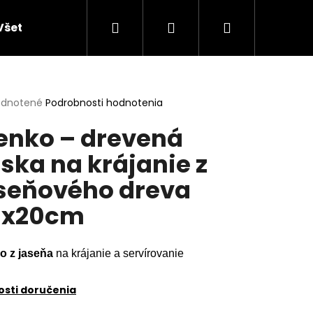
Hľadať
Prihlásenie
Nákupný
Všetky produkty
Doplnky do domácností
K
košík
erné
dnotené
Podrobnosti hodnotenia
tenie
enko – drevená
ktu
ska na krájanie z
seňového dreva
ičiek.
8x20cm
o z jaseňa
na krájanie a servírovanie
sti doručenia
NY Z AGÁTU SO SIVÝM