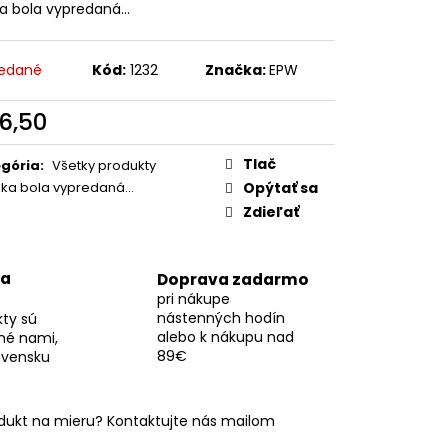
2CM
ka bola vypredaná…
edané
Kód:
1232
Značka:
EPW
6,50
otková
:
Tlač
gória
:
Všetky produkty
žka bola vypredaná…
Opýtať sa
Zdieľať
na
Doprava zadarmo
pri nákupe
nástenných hodín
kty sú
alebo k nákupu nad
né nami,
89€
ovensku
odukt na mieru? Kontaktujte nás mailom