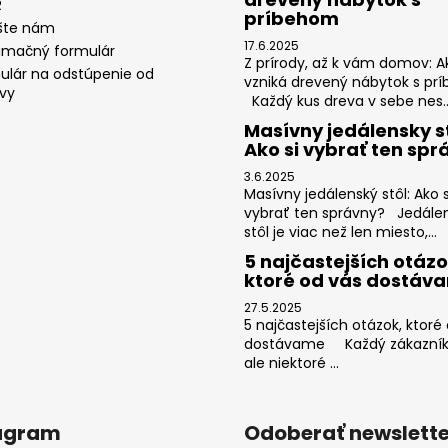
R
príbehom
šte nám
17.6.2025
amačný formulár
Z prírody, až k vám domov: A
ulár na odstúpenie od
vzniká drevený nábytok s pr
vy
Každý kus dreva v sebe nes..
Masívny jedálensky st
Ako si vybrať ten spr
3.6.2025
Masívny jedálenský stôl: Ako s
vybrať ten správny? Jedále
stôl je viac než len miesto,...
5 najčastejších otázo
ktoré od vás dostáv
27.5.2025
5 najčastejších otázok, ktoré
dostávame Každý zákazník j
ale niektoré ...
agram
Odoberať newslette