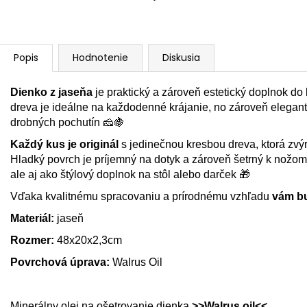
Popis
Hodnotenie
Diskusia
Dienko z jaseňa
je praktický a zároveň estetický doplnok d
dreva je ideálne na každodenné krájanie, no zároveň elegantn
drobných pochutín 🧀🍇
Každý kus je originál
s jedinečnou kresbou dreva, ktorá zvýr
Hladký povrch je príjemný na dotyk a zároveň šetrný k nožom.
ale aj ako štýlový doplnok na stôl alebo darček 🎁
Vďaka kvalitnému spracovaniu a prírodnému vzhľadu
vám bud
Materiál:
jaseň
Rozmer:
48x20x2,3cm
Povrchová úprava:
Walrus Oil
Minerálny olej na ošetrovanie dienka
>>
Walrus oil<<