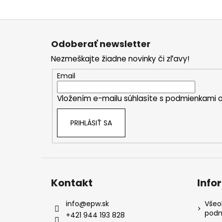
Z
á
Odoberať newsletter
p
Nezmeškajte žiadne novinky či zľavy!
ä
t
Email
i
Vložením e-mailu súhlasíte s
podmienkami o
e
PRIHLÁSIŤ SA
Kontakt
Info
info
@
epw.sk
Všeo
podm
+421 944 193 828