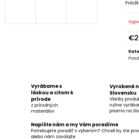
OCEĽOVO MODRÝM EPOXIDOM –
EPOXIDOM – 4
Polož
42CM
€177
€177
Vypr
€2
Jedn
cena
Kate
Polo
Vyrábame s
Vyrobené 
láskou a citom k
Slovensku
prírode
Všetky produ
ručne vyrába
z prírodných
priamo na Sl
materiálov
Napíšte nám a my Vám poradíme
Potrebujete poradiť s výberom? Chceli by ste pr
alebo nám zavolajte