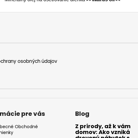
chrany osobných údajov
rmácie pre vás
Blog
Z prírody, až k vám
becné Obchodné
domov: Ako vzniká
ienky
drevený nábytok s