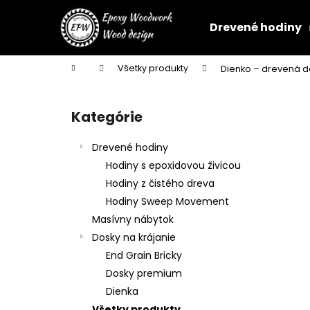
K
Prejsť
na
o
Drevené hodiny
obsah
Späť
Späť
š
do
do
í
Domov
Všetky produkty
Dienko – drevená d
k
obchodu
obchodu
B
o
Kategórie
Preskočiť
č
kategórie
n
Drevené hodiny
ý
Hodiny s epoxidovou živicou
p
Hodiny z čistého dreva
a
Hodiny Sweep Movement
n
Masívny nábytok
e
Dosky na krájanie
l
End Grain Bricky
Dosky premium
Dienka
NÁSTENNÉ HODINY Z ORECHA S
Všetky produkty