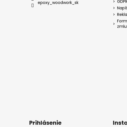
GDP
epoxy_woodwork_sk
Napí
Rekl
Form
zmlu
Prihlásenie
Inst