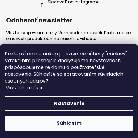
Sledovať na Instagrame
Odoberať newsletter
Vložte svoj e-mail a my Vám budeme zasielať informácie
o nových produktoch na našom e-shope.
Email
Pre lepší online nákup používame súbory "cookies".
Vďaka nim presnejšie analyzujeme návštevnosť,
Vložením e-mailu súhlasíte s
podmienkami ochrany
prispôsobujeme reklamu a použivateľské
osobných údajov
nastavenia. Súhlasíte so spracovaním súvisiacich
osobných údajov?
PRIHLÁSIŤ SA
Viac informácií
Nastavenie
Vytvoril Shoptet
Copyright 2026
Epoxy Woodwork SK
. Všetky práva
🔥DOPRAVA ZADARMO 🚚 Na všetky nástenné hodiny alebo
Súhlasím
vyhradené.
Upraviť nastavenie cookies
nákup nad 89€🌳