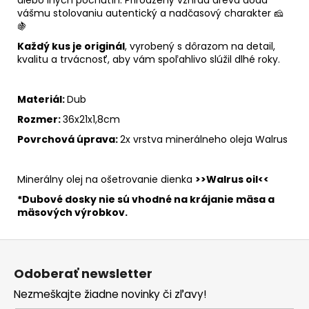
alebo iných pochutín. Prirodzený vzhľad dreva dodá
vášmu stolovaniu autentický a nadčasový charakter 🧀
🍇
Každý kus je originál
, vyrobený s dôrazom na detail,
kvalitu a trvácnosť, aby vám spoľahlivo slúžil dlhé roky.
Materiál:
Dub
Rozmer:
36x21x1,8cm
Povrchová úprava:
2x vrstva minerálneho oleja Walrus
Minerálny olej na ošetrovanie dienka
>>
Walrus oil<<
*Dubové dosky nie sú vhodné na krájanie mäsa a
mäsových výrobkov.
Z
á
Odoberať newsletter
p
Nezmeškajte žiadne novinky či zľavy!
ä