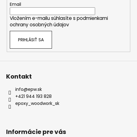
t
Email
i
Vložením e-mailu súhlasíte s
podmienkami
e
ochrany osobných údajov
PRIHLÁSIŤ SA
Kontakt
info
@
epw.sk
+421 944 193 828
epoxy_woodwork_sk
Informácie pre vás