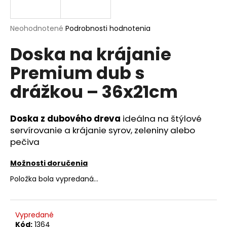
á
j
Priemerné
Neohodnotené
Podrobnosti hodnotenia
s
hodnotenie
Doska na krájanie
produktu
ť
je
?
Premium dub s
0,0
z
drážkou – 36x21cm
5
hviezdičiek.
Doska z dubového dreva
ideálna na štýlové
HĽADAŤ
servírovanie a krájanie syrov, zeleniny alebo
pečiva
O
Možnosti doručenia
d
Položka bola vypredaná…
p
o
r
Vypredané
ú
Kód:
1364