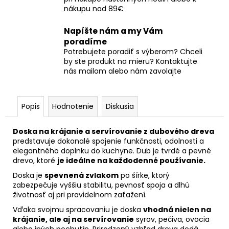
nákupu nad 89€
Napíšte nám a my Vám
poradíme
Potrebujete poradiť s výberom? Chceli
by ste produkt na mieru? Kontaktujte
nás mailom alebo nám zavolajte
Popis
Hodnotenie
Diskusia
Doska na krájanie a servírovanie z dubového dreva
predstavuje dokonalé spojenie funkčnosti, odolnosti a
elegantného doplnku do kuchyne. Dub je tvrdé a pevné
drevo, ktoré
je ideálne na každodenné používanie.
Doska je
spevnená zvlakom
po šírke, ktorý
zabezpečuje vyššiu stabilitu, pevnosť spoja a dlhú
životnosť aj pri pravidelnom zaťažení.
Vďaka svojmu spracovaniu je doska
vhodná nielen na
krájanie, ale aj na servírovanie
syrov, pečiva, ovocia