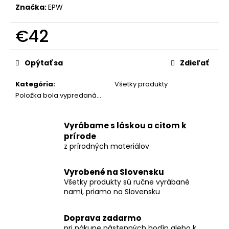
č
Značka:
EPW
a
m
€42
e
Jednotková
cena:
Opýtať sa
Zdieľať
NÁSTENNÉ
HODINY
Z
Kategória
:
Všetky produkty
ORECHA
Položka bola vypredaná…
S
OCEĽOVO
MODRÝM
Vyrábame s láskou a citom k
EPOXIDOM
–
prírode
42CM
z prírodných materiálov
€177
Vyrobené na Slovensku
Všetky produkty sú ručne vyrábané
nami, priamo na Slovensku
Doprava zadarmo
pri nákupe nástenných hodín alebo k