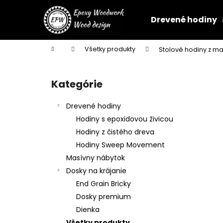
K
Prejsť
na
o
Drevené hodiny
obsah
Späť
Späť
š
do
do
í
Domov
Všetky produkty
Stolové hodiny z 
k
obchodu
obchodu
B
o
Kategórie
Preskočiť
č
kategórie
n
Drevené hodiny
ý
Hodiny s epoxidovou živicou
p
Hodiny z čistého dreva
a
Hodiny Sweep Movement
n
Masívny nábytok
e
Dosky na krájanie
l
End Grain Bricky
Dosky premium
Dienka
NÁSTENNÉ HODINY Z ORECHA S
Všetky produkty