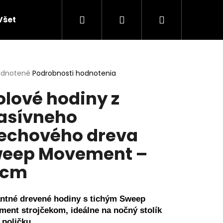
Hľadať
Prihlásenie
Nákupný
Všetky produkty
Doplnky do domácností
K
košík
erné
dnotené
Podrobnosti hodnotenia
tenie
olové hodiny z
ktu
asívneho
echového dreva
ičiek.
eep Movement –
0cm
ntné drevené hodiny s tichým Sweep
ent strojčekom, ideálne na nočný stolík
NY Z AGÁTU SO SIVÝM
 poličku.