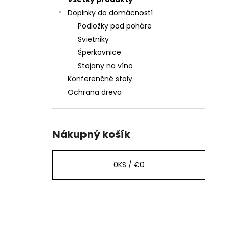
OLIVOVO ZELENÝM EPOXIDOM – 40CM
Doplnky do domácností
€167
Podložky pod poháre
Svietniky
Šperkovnice
Stojany na víno
Konferenčné stoly
Ochrana dreva
Nákupný košík
0
KS /
€0