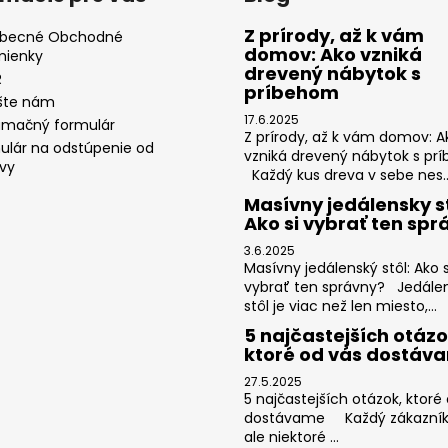
Z prírody, až k vám
becné Obchodné
domov: Ako vzniká
ienky
drevený nábytok s
R
príbehom
šte nám
17.6.2025
amačný formulár
Z prírody, až k vám domov: A
ulár na odstúpenie od
vzniká drevený nábytok s pr
vy
Každý kus dreva v sebe nes..
Masívny jedálensky st
Ako si vybrať ten spr
3.6.2025
Masívny jedálenský stôl: Ako s
vybrať ten správny? Jedále
stôl je viac než len miesto,...
5 najčastejších otázo
ktoré od vás dostáv
27.5.2025
5 najčastejších otázok, ktoré
dostávame Každý zákazník j
ale niektoré ...