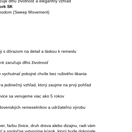
čuje dlhú životnosť a elegantný vzhľad
ork SK
m chodom (Sweep Movement)
rený s dôrazom na detail a láskou k remeslu
revo, ktoré zaručujú dlhú životnosť
 vychutnať pokojné chvíle bez rušivého tikania
ra jedinečný vzhľad, ktorý zaujme na prvý pohľad
ovej živice sa venujeme viac ako 5 rokov
lovenských remeselníkov a udržateľnú výrobu
r, farbu živice, druh dreva alebo dizajnu, radi vám
ať a spoločne vytvoríme kúsok, ktorý bude dokonale