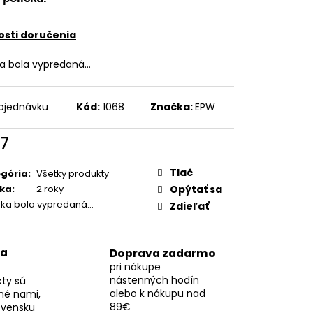
2CM
sti doručenia
ka bola vypredaná…
bjednávku
Kód:
1068
Značka:
EPW
7
otková
:
Tlač
gória
:
Všetky produkty
ka
:
2 roky
Opýtať sa
žka bola vypredaná…
Zdieľať
na
Doprava zadarmo
pri nákupe
nástenných hodín
kty sú
alebo k nákupu nad
né nami,
89€
ovensku