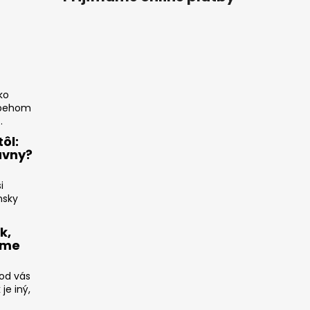
ko
íbehom
.
ôl:
ávny?
i
nsky
k,
ame
 od vás
e iný,