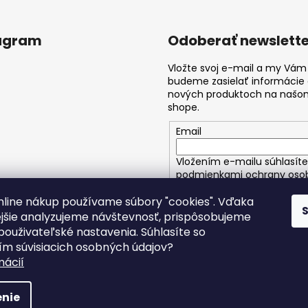
agram
Odoberať newslette
Vložte svoj e-mail a my Vám
budeme zasielať informácie
nových produktoch na našo
shope.
Email
Vložením e-mailu súhlasíte
podmienkami ochrany oso
údajov
online nákup používame súbory "cookies". Vďaka
jšie analyzujeme návštevnosť, prispôsobujeme
PRIHLÁSIŤ SA
použivateľské nastavenia. Súhlasíte so
m súvisiacich osobných údajov?
Sledovať na Instagrame
mácií
áva vyhradené.
Upraviť nastavenie cookies
d
nie