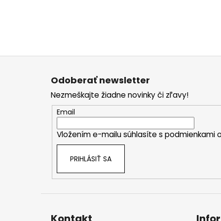
Z
á
Odoberať newsletter
p
Nezmeškajte žiadne novinky či zľavy!
ä
t
Email
i
Vložením e-mailu súhlasíte s
podmienkami o
e
PRIHLÁSIŤ SA
Kontakt
Info