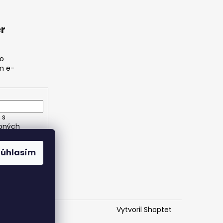
r
 o
m e-
 s
bných
Súhlasím
Vytvoril Shoptet