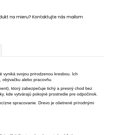
odukt na mieru? Kontaktujte nás mailom
é vyniká svojou prirodzenou kresbou. Ich
ňu, obývačku alebo pracovňu.
nt), ktorý zabezpečuje tichý a presný chod bez
ky, kde vytvárajú pokojné prostredie pre odpočinok.
ecízne spracovanie. Drevo je ošetrené prírodnými