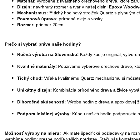
Materiál:
vyrobené z kvalitného orechového dreva, ktoré zaru
Dizajn:
navrhnutý rozmer a tvar v našej dielni
Epoxy Woodw
Mechanizmus: **
tichý hodinový strojček Quartz s plynulý
Povrchová úprava:
prírodné oleje a vosky
Rozmer:
priemer 20cm
Prečo si vybrať práve naše hodiny?
Ručná výroba na Slovensku:
Každý kus je ori
ginál, vytvo
Kvalitné materiály:
Používame výberové orechové d
Tichý chod:
Vďaka kvalitnému Quartz mechanizmu si môžete
Unikátny dizajn:
Kombinácia prírodného dreva a živice vytvá
Dlhoročné skúsenosti:
Výrobe hodín z dreva a epoxid
Podpora lokálnej výroby:
Kúpou našich hodín podporujete s
Možnosť výroby na mieru:
Ak máte špecifické požiadavky na rozme
vyrobíme hodiny presne podľa vašich predstáv. Stačí nás kontaktov