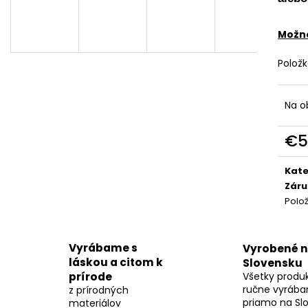
OCEĽOVO MODRÝM EPOXIDOM –
EPOXIDOM – 4
42CM
€177
€177
Možno
Polož
Na o
€5
Jedn
cena
Kate
Záru
Polo
Vyrábame s
Vyrobené 
láskou a citom k
Slovensku
prírode
Všetky produ
ručne vyrába
z prírodných
priamo na Sl
materiálov