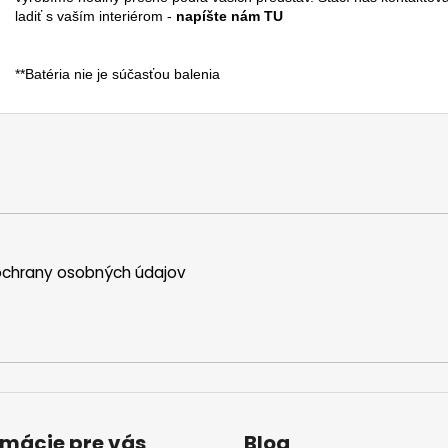
ladiť s vaším interiérom -
napíšte nám TU
**Batéria nie je súčasťou balenia
chrany osobných údajov
rmácie pre vás
Blog