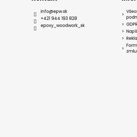
info
@
epw.sk
Všeo
podm
+421 944 193 828
GDP
epoxy_woodwork_sk
Napí
Rekl
Form
zmlu