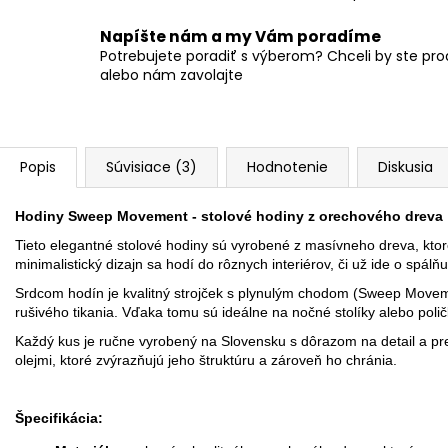
Napíšte nám a my Vám poradíme
Potrebujete poradiť s výberom? Chceli by ste pr
alebo nám zavolajte
Popis
Súvisiace (3)
Hodnotenie
Diskusia
Hodiny Sweep Movement - stolové hodiny z orechového dreva
Tieto elegantné stolové hodiny sú vyrobené z masívneho dreva, ktor
minimalistický dizajn sa hodí do rôznych interiérov, či už ide o spál
Srdcom hodín je kvalitný strojček s plynulým chodom (Sweep Moveme
rušivého tikania. Vďaka tomu sú ideálne na nočné stolíky alebo polič
Každý kus je ručne vyrobený na Slovensku s dôrazom na detail a pr
olejmi, ktoré zvýrazňujú jeho štruktúru a zároveň ho chránia.
Špecifikácia: