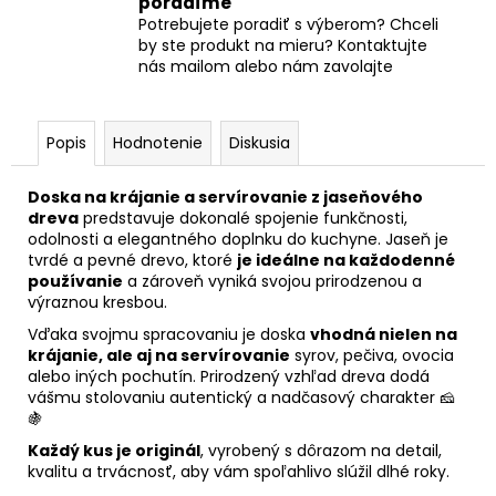
poradíme
Potrebujete poradiť s výberom? Chceli
by ste produkt na mieru? Kontaktujte
nás mailom alebo nám zavolajte
Popis
Hodnotenie
Diskusia
Doska na krájanie a servírovanie z jaseňového
dreva
predstavuje dokonalé spojenie funkčnosti,
odolnosti a elegantného doplnku do kuchyne. Jaseň je
tvrdé a pevné drevo, ktoré
je ideálne na každodenné
používanie
a zároveň vyniká svojou prirodzenou a
výraznou kresbou.
Vďaka svojmu spracovaniu je doska
vhodná nielen na
krájanie, ale aj na servírovanie
syrov, pečiva, ovocia
alebo iných pochutín. Prirodzený vzhľad dreva dodá
vášmu stolovaniu autentický a nadčasový charakter 🧀
🍇
Každý kus je originál
, vyrobený s dôrazom na detail,
kvalitu a trvácnosť, aby vám spoľahlivo slúžil dlhé roky.