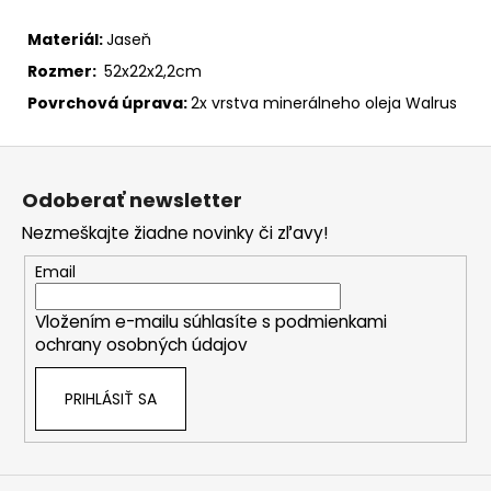
Materiál:
Jaseň
Rozmer:
52x22x2,2cm
Povrchová úprava:
2x vrstva minerálneho oleja Walrus
Z
á
Odoberať newsletter
p
Nezmeškajte žiadne novinky či zľavy!
ä
t
Email
i
Vložením e-mailu súhlasíte s
podmienkami
e
ochrany osobných údajov
PRIHLÁSIŤ SA