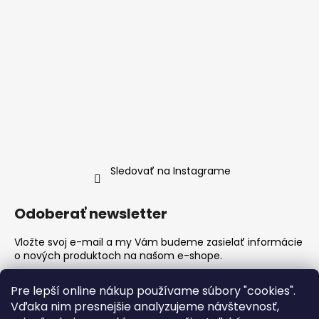
Sledovať na Instagrame
Odoberať newsletter
Vložte svoj e-mail a my Vám budeme zasielať informácie
o nových produktoch na našom e-shope.
Email
Pre lepší online nákup používame súbory "cookies".
Vďaka nim presnejšie analyzujeme návštevnosť,
Vložením e-mailu súhlasíte s
podmienkami ochrany