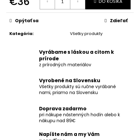
€36
č
DO KOŠÍKA
a
Jednotková
m
cena:
e
Opýtať sa
Zdieľať
Kategória
:
Všetky produkty
NÁSTENNÉ
HODINY
Z
Vyrábame s láskou a citom k
ORECHA
prírode
S
z prírodných materiálov
OCEĽOVO
MODRÝM
EPOXIDOM
Vyrobené na Slovensku
–
Všetky produkty sú ručne vyrábané
42CM
nami, priamo na Slovensku
€177
Doprava zadarmo
pri nákupe nástenných hodín alebo k
nákupu nad 89€
Napíšte nám a my Vám