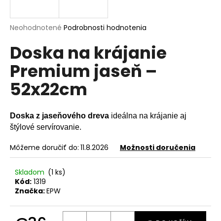
á
j
Priemerné
Neohodnotené
Podrobnosti hodnotenia
s
hodnotenie
Doska na krájanie
produktu
ť
je
?
Premium jaseň –
0,0
z
52x22cm
5
hviezdičiek.
HĽADAŤ
Doska z jaseňového dreva
ideálna na krájanie aj
štýlové servírovanie.
Môžeme doručiť do:
11.8.2026
Možnosti doručenia
O
d
Skladom
(1 ks)
p
Kód:
1319
o
Značka:
EPW
r
ú