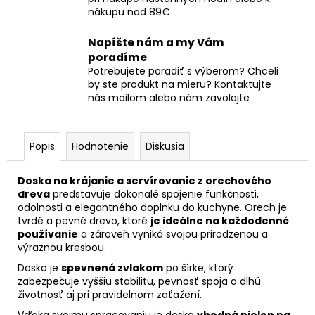
nákupu nad 89€
Napíšte nám a my Vám
poradíme
Potrebujete poradiť s výberom? Chceli
by ste produkt na mieru? Kontaktujte
nás mailom alebo nám zavolajte
Popis
Hodnotenie
Diskusia
Doska na krájanie a servírovanie z orechového
dreva
predstavuje dokonalé spojenie funkčnosti,
odolnosti a elegantného doplnku do kuchyne. Orech je
tvrdé a pevné drevo, ktoré
je ideálne na každodenné
používanie
a zároveň vyniká svojou prirodzenou a
výraznou kresbou.
Doska je
spevnená zvlakom
po šírke, ktorý
zabezpečuje vyššiu stabilitu, pevnosť spoja a dlhú
životnosť aj pri pravidelnom zaťažení.