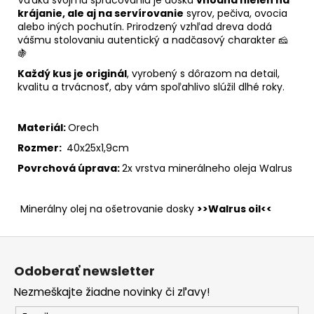
Vďaka svojmu spracovaniu je doska
vhodná nielen na
krájanie, ale aj na servírovanie
syrov, pečiva, ovocia
alebo iných pochutín. Prirodzený vzhľad dreva dodá
vášmu stolovaniu autentický a nadčasový charakter 🧀
🍇
Každý kus je originál
, vyrobený s dôrazom na detail,
kvalitu a trvácnosť, aby vám spoľahlivo slúžil dlhé roky.
Materiál:
Orech
Rozmer:
40x25x1,9cm
Povrchová úprava:
2x vrstva minerálneho oleja Walrus
Minerálny olej na ošetrovanie dosky
>>
Walrus oil<<
Z
á
Odoberať newsletter
p
Nezmeškajte žiadne novinky či zľavy!
ä