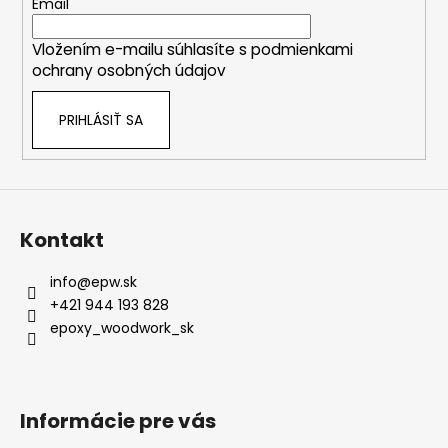
t
Email
i
Vložením e-mailu súhlasíte s
podmienkami
e
ochrany osobných údajov
PRIHLÁSIŤ SA
Kontakt
info
@
epw.sk
+421 944 193 828
epoxy_woodwork_sk
Informácie pre vás