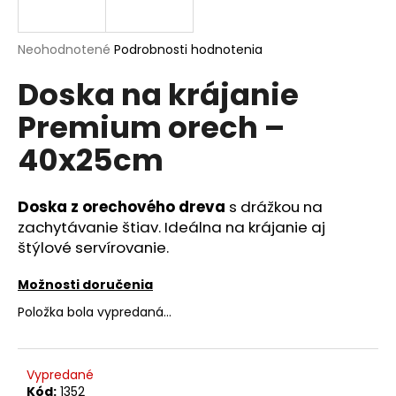
á
j
Priemerné
Neohodnotené
Podrobnosti hodnotenia
s
hodnotenie
Doska na krájanie
produktu
ť
je
?
Premium orech –
0,0
z
40x25cm
5
hviezdičiek.
Doska z orechového dreva
s drážkou na
HĽADAŤ
zachytávanie štiav. Ideálna na krájanie aj
štýlové servírovanie.
O
Možnosti doručenia
d
Položka bola vypredaná…
p
o
r
Vypredané
ú
Kód:
1352