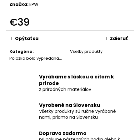
č
Značka:
EPW
a
m
€39
e
Jednotková
cena:
Opýtať sa
Zdieľať
STOLOVÉ
HODINY
Z
Kategória
:
Všetky produkty
ČEREŠŇOVÉHO
Položka bola vypredaná…
DREVA
S
TEHLOVÝM
Vyrábame s láskou a citom k
EPOXIDOM
SWEEP
prírode
MOVEMENT
z prírodných materiálov
–
22CM
Vyrobené na Slovensku
€88
Všetky produkty sú ručne vyrábané
nami, priamo na Slovensku
Doprava zadarmo
pri nákupe nástenných hodín alebo k