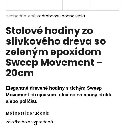
á
j
Priemerné
Neohodnotené
Podrobnosti hodnotenia
s
hodnotenie
Stolové hodiny zo
produktu
ť
je
?
slivkového dreva so
0,0
z
zeleným epoxidom
5
hviezdičiek.
Sweep Movement –
HĽADAŤ
20cm
Elegantné drevené hodiny s tichým Sweep
O
Movement strojčekom, ideálne na nočný stolík
d
alebo poličku.
p
o
Možnosti doručenia
r
ú
Položka bola vypredaná…