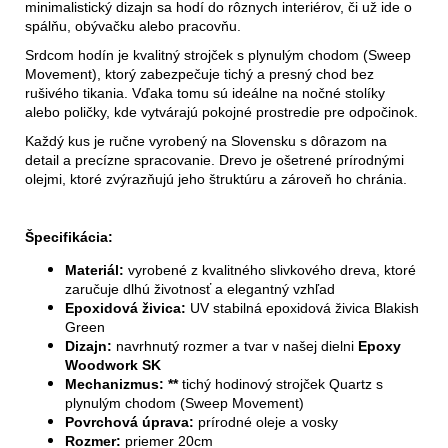
minimalistický dizajn sa hodí do rôznych interiérov, či už ide o
spálňu, obývačku alebo pracovňu.
Srdcom hodín je kvalitný strojček s plynulým chodom (Sweep
Movement), ktorý zabezpečuje tichý a presný chod bez
rušivého tikania. Vďaka tomu sú ideálne na nočné stolíky
alebo poličky, kde vytvárajú pokojné prostredie pre odpočinok.
Každý kus je ručne vyrobený na Slovensku s dôrazom na
detail a precízne spracovanie. Drevo je ošetrené prírodnými
olejmi, ktoré zvýrazňujú jeho štruktúru a zároveň ho chránia.
Špecifikácia:
Materiál:
vyrobené z kvalitného slivkového dreva, ktoré
zaručuje dlhú životnosť a elegantný vzhľad
Epoxidová živica:
UV stabilná epoxidová živica Blakish
Green
Dizajn:
navrhnutý rozmer a tvar v našej dielni
Epoxy
Woodwork SK
Mechanizmus: **
tichý hodinový strojček Quartz s
plynulým chodom (Sweep Movement)
Povrchová úprava:
prírodné oleje a vosky
Rozmer:
priemer 20cm