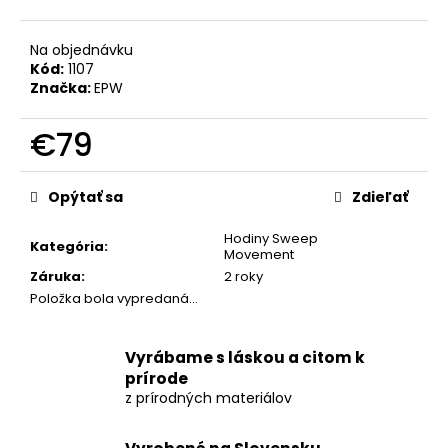
č
a
m
Na objednávku
e
Kód:
1107
Značka:
EPW
NÁSTENNÉ
€79
HODINY
Z
Jednotková
ORECHA
cena:
S
Opýtať sa
Zdieľať
OCEĽOVO
MODRÝM
Hodiny Sweep
EPOXIDOM
Kategória
:
Movement
–
Záruka
:
2 roky
42CM
Položka bola vypredaná…
€177
Vyrábame s láskou a citom k
prírode
z prírodných materiálov