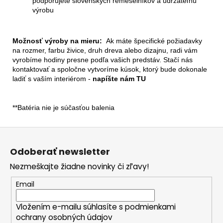
podporujete slovenských remeselníkov a udržateľnú
výrobu
Možnosť výroby na mieru:
Ak máte špecifické požiadavky
na rozmer, farbu živice, druh dreva alebo dizajnu, radi vám
vyrobíme hodiny presne podľa vašich predstáv. Stačí nás
kontaktovať a spoločne vytvoríme kúsok, ktorý bude dokonale
ladiť s vaším interiérom -
napíšte nám TU
**Batéria nie je súčasťou balenia
Z
á
Odoberať newsletter
p
Nezmeškajte žiadne novinky či zľavy!
ä
t
Email
i
Vložením e-mailu súhlasíte s
podmienkami
e
ochrany osobných údajov