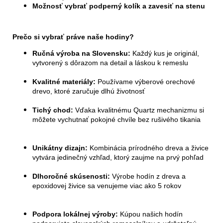
Možnosť vybrať podperný kolík a zavesiť na stenu
Prečo si vybrať práve naše hodiny?
Ručná výroba na Slovensku:
Každý kus je ori
ginál,
vytvorený s dôrazom na detail a láskou k remeslu
Kvalitné materiály:
Používame výberové orechové
drevo, ktoré zaručuje dlhú životnosť
Tichý chod:
Vďaka kvalitnému Quartz mechanizmu si
môžete vychutnať pokojné chvíle bez rušivého tikania
Unikátny dizajn:
Kombinácia prírodného dreva a živice
vytvára jedinečný vzhľad, ktorý zaujme na prvý pohľad
Dlhoročné skúsenosti:
Výrobe hodín z dreva a
epoxidovej živice sa venujeme viac ako 5 rokov
Podpora lokálnej výroby:
Kúpou našich hodín